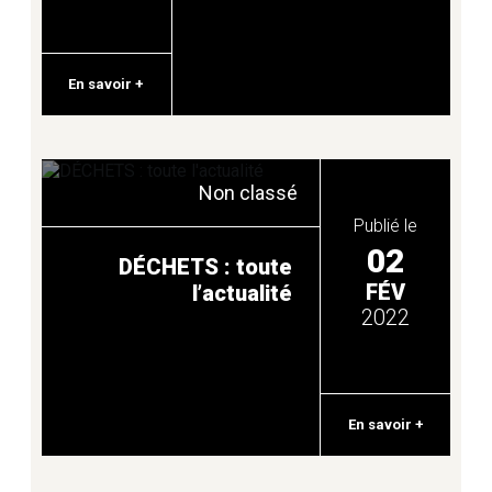
TRI ET COLLECTES DES DÉCHETS
En savoir +
URBANISME
Non classé
VIE CITOYENNE
Publié le
02
DÉCHETS : toute
VIE SOCIALE
FÉV
l’actualité
2022
En savoir +