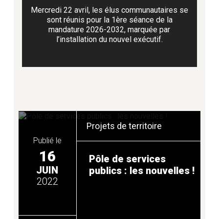
Mercredi 22 avril, les élus communautaires se
sont réunis pour la 1ère séance de la
ASSOCIATIONS
mandature 2026-2032, marquée par
l’installation du nouvel exécutif.
BIEN MANGER
CATASTROPHE NATURELLE
Projets de territoire
COVID-19
Publié le
16
Pôle de services
JUIN
publics : les nouvelles !
CULTURE ET ÉVÉNEMENTS
2022
DÉVELOPPEMENT ÉCONOMIQUE