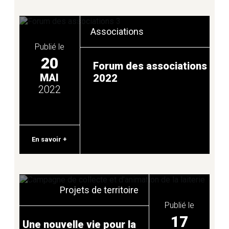
Associations
PETITE ENFANCE
Publié le
20
Forum des associations
PROJETS DE TERRITOIRE
MAI
2022
2022
PROTECTION DU TERRITOIRE
En savoir +
RÉEMPLOI
Projets de territoire
RÉNOVATION ÉNERGÉTIQUE
Publié le
17
Une nouvelle vie pour la
SANTÉ