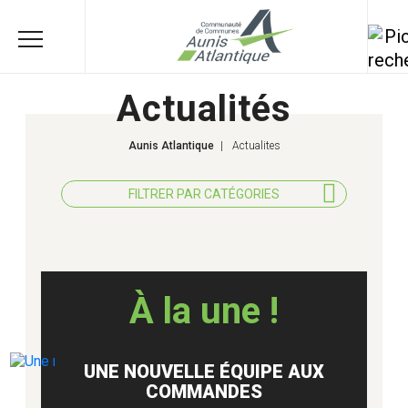
Actualités
Aunis Atlantique
|
Actualites
FILTRER PAR CATÉGORIES
TOUS LES THÈMES
À la une !
AGRICULTURE
UNE NOUVELLE ÉQUIPE AUX
AMÉNAGEMENT ET TRAVAUX
COMMANDES