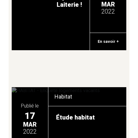
MAR
Laiterie !
2022
SPORTS ET LOISIRS
En savoir +
TOURISME
TRANSITION ÉNERGÉTIQUE ET
MOBILITÉS
Habitat
TRANSPORT
Publié le
17
Étude habitat
TRAVAUX ET ÉQUIPEMENTS
MAR
2022