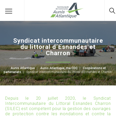
Syndicat intercommunautaire
du littoral d’Esnandes et
Charron
Aunis Atlantique
|
Aunis Atlantique, ma CDC
|
Coopérations et
partenariats
|
Syndicat intercommunautaire du littoral d’Esnandes et Charron
Depuis le 20 juillet 2020, le Syndicat
Intercommunautaire du Littoral Esnandes Charron
(SILEC) est compétent pour la gestion des ouvrages
de protection contre les inondations et contre la