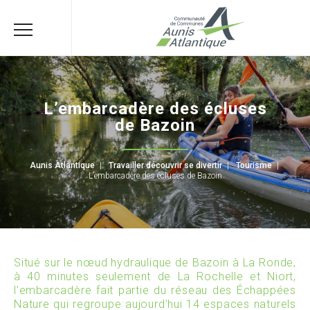
L’embarcadère des écluses
de Bazoin
Aunis Atlantique
|
Travailler découvrir se divertir
|
Tourisme
|
L’embarcadère des écluses de Bazoin
Situé sur le nœud hydraulique de Bazoin à La Ronde,
à 40 minutes seulement de La Rochelle et Niort,
l’embarcadère fait partie du réseau des Échappées
Nature qui regroupe aujourd’hui 14 espaces naturels