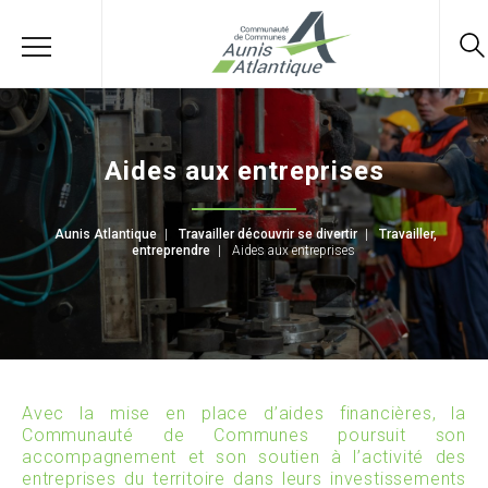
Aides aux entreprises
Aunis Atlantique
|
Travailler découvrir se divertir
|
Travailler,
entreprendre
|
Aides aux entreprises
Avec la mise en place d’aides financières, la
Communauté de Communes poursuit son
accompagnement et son soutien à l’activité des
entreprises du territoire dans leurs investissements