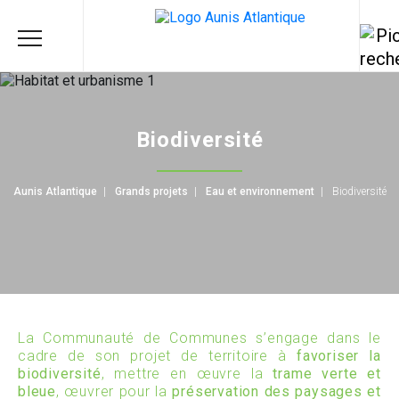
Biodiversité
Aunis Atlantique
|
Grands projets
|
Eau et environnement
|
Biodiversité
La Communauté de Communes s’engage dans le
cadre de son projet de territoire à
favoriser la
biodiversité
, mettre en œuvre la
trame verte et
bleue
, œuvrer pour la
préservation des paysages et