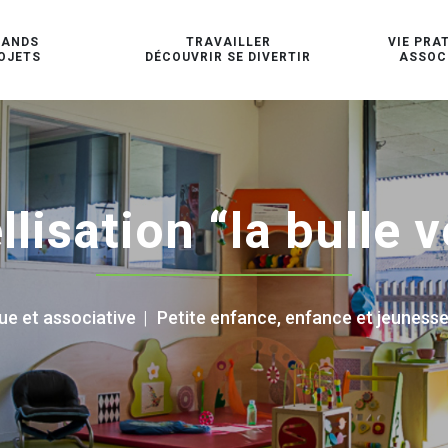
RANDS
TRAVAILLER
VIE PRA
OJETS
DÉCOUVRIR SE DIVERTIR
ASSOC
llisation “la bulle v
ue et associative
|
Petite enfance, enfance et jeuness