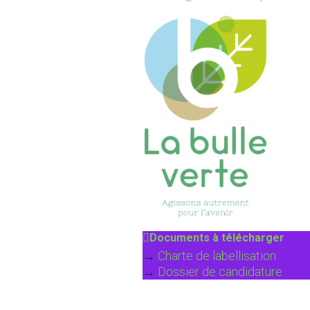
Documents à télécharger
→
Charte de labellisation
→
Dossier de candidature