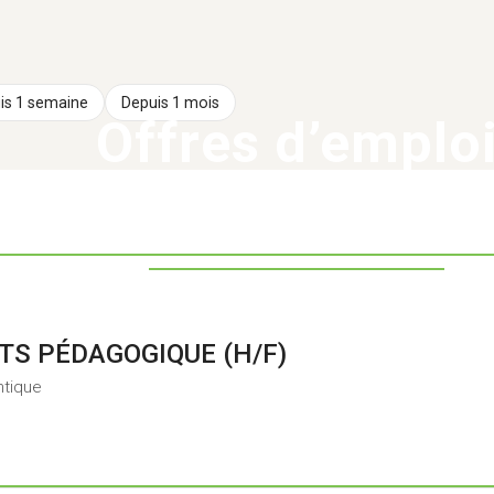
is 1 semaine
Depuis 1 mois
Offres d’emplo
Atlantique
|
Aunis Atlantique, ma CDC
|
Nos publicatio
TS PÉDAGOGIQUE (H/F)
ntique