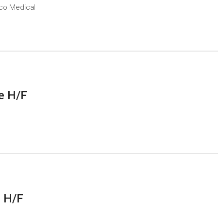
co Medical
e H/F
 H/F