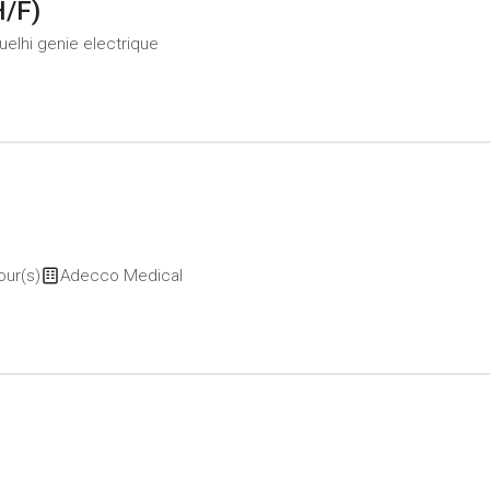
H/F)
elhi genie electrique
our(s)
Adecco Medical