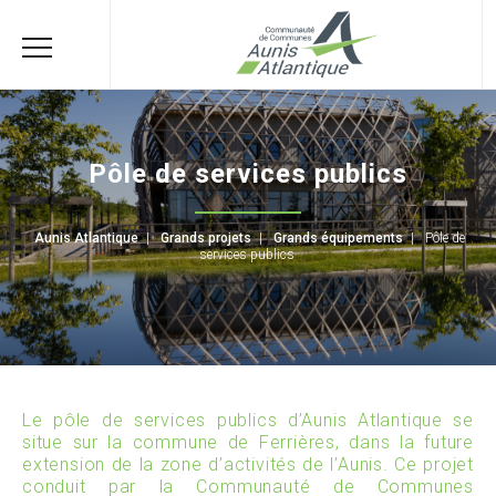
Pôle de services publics
Aunis Atlantique
|
Grands projets
|
Grands équipements
|
Pôle de
services publics
Le pôle de services publics d’Aunis Atlantique se
situe sur la commune de Ferrières, dans la future
extension de la zone d’activités de l’Aunis. Ce projet
conduit par la Communauté de Communes