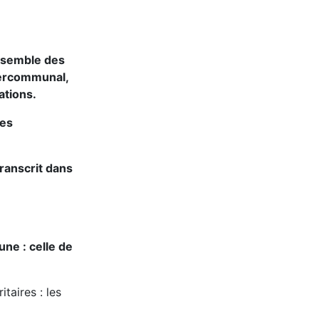
’ensemble des
ntercommunal,
ations.
les
transcrit dans
ne : celle de
taires : les