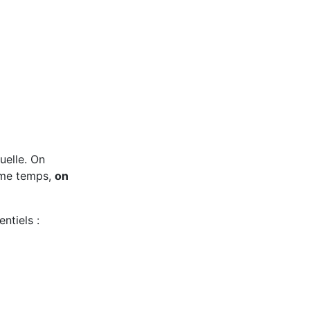
uelle. On
même temps,
on
ntiels :