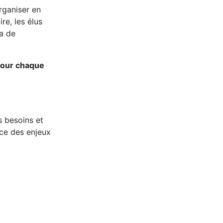
rganiser en
re, les élus
a de
 pour chaque
s besoins et
nce des enjeux