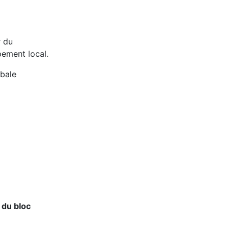
r du
pement local.
obale
r du bloc