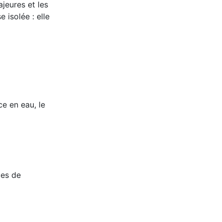
jeures et les
 isolée : elle
ce en eau, le
ces de