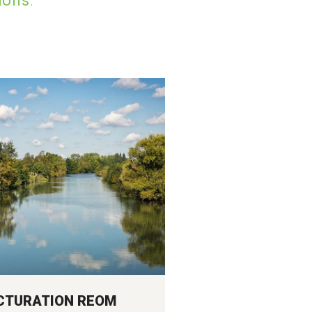
ions
.
CTURATION REOM