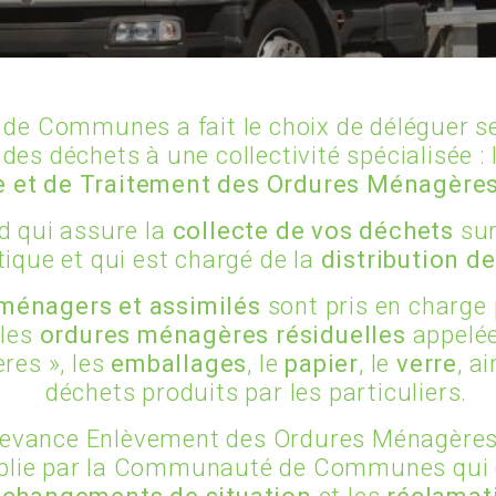
e Communes a fait le choix de déléguer s
des déchets à une collectivité spécialisée : 
e et de Traitement des Ordures Ménagère
d qui assure la
collecte de vos déchets
sur
tique et qui est chargé de la
distribution d
ménagers et assimilés
sont pris en charge p
 les
ordures ménagères
résiduelles
appelé
res », les
emballages
, le
papier
, le
verre
, a
déchets produits par les particuliers.
evance Enlèvement des Ordures Ménagères
blie par la Communauté de Communes qui 