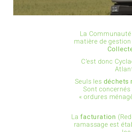
La Communauté d
matière de gestion 
Collect
C’est donc Cycla
Atlan
Seuls les
déchets 
Sont concernés
« ordures ménagè
La
facturation
(Red
ramassage est éta