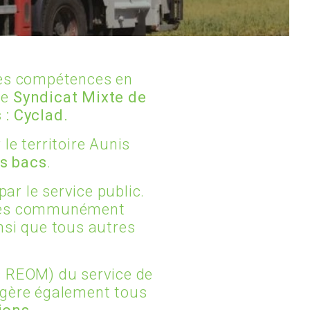
OFFRES D’EMPLOI
es compétences en
le
Syndicat Mixte de
s
: Cyclad.
 le territoire Aunis
es bacs
.
ar le service public.
es communément
insi que tous autres
 REOM) du service de
gère également tous