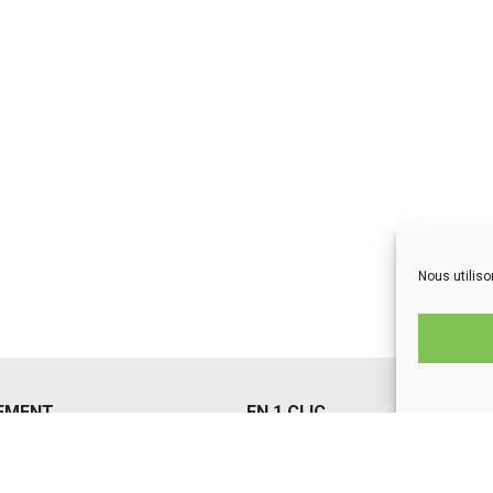
Nous utiliso
EMENT
EN 1 CLIC
us conseils
Actualites
formation
L’équipe
 Aunis Atlantique Actus
Mon espace familles