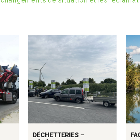
s
changements de situation
et les
réclamat
DÉCHETTERIES –
FA