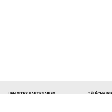
LIEN SITES PARTENAIRES
TÉLÉCHARG
La Caale
Comptes rend
Le Comptoir local – Aunis Marais poitevin
Journal d’in
Schéma de cohérence territoriale La
Lettre d’info