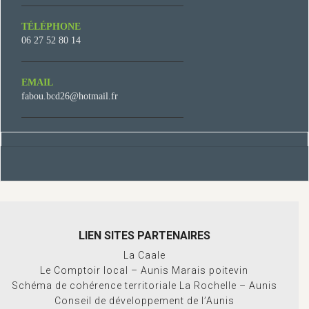
TÉLÉPHONE
06 27 52 80 14
EMAIL
fabou.bcd26@hotmail.fr
LIEN SITES PARTENAIRES
La Caale
Le Comptoir local – Aunis Marais poitevin
Schéma de cohérence territoriale La Rochelle – Aunis
Conseil de développement de l’Aunis