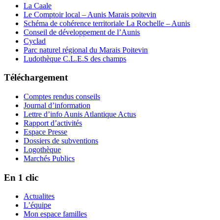
La Caale
Le Comptoir local – Aunis Marais poitevin
Schéma de cohérence territoriale La Rochelle – Aunis
Conseil de développement de l’Aunis
Cyclad
Parc naturel régional du Marais Poitevin
Ludothèque C.L.E.S des champs
Téléchargement
Comptes rendus conseils
Journal d’information
Lettre d’info Aunis Atlantique Actus
Rapport d’activités
Espace Presse
Dossiers de subventions
Logothèque
Marchés Publics
En 1 clic
Actualites
L’équipe
Mon espace familles