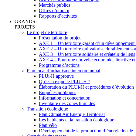
Marchés publics
Offres d’emploi
Rapports d’activités
GRANDS
PROJETS
Le projet de territoire
Présentation du projet
AXE 1 – Un territoire garant d’un développement 
AXE 2 – Un territoire qui valorise durablement so
AXE 3 – Un territoire solidaire et créateur de liens
AXE 4 – Pour une nouvelle économie attractive et
Programme d’actions
Plan local d’urbanisme intercommunal
PLUi-H approuvé
Qu’est ce que le PLUi-H ?
Élaboration du PLUi-H et procédures d’évolution
Enquêtes publiques
Information et concertation
Inventaire des zones humides
Transition écologique
Plan Climat Air Energie Territorial
Les habitants et la transition écologique
Plan vélo
Développement de la production d’énergie locale