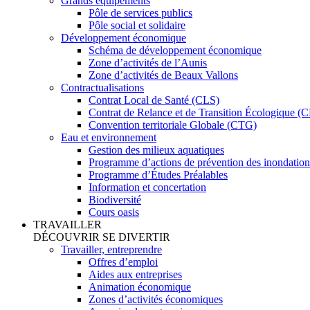
Grands équipements
Pôle de services publics
Pôle social et solidaire
Développement économique
Schéma de développement économique
Zone d’activités de l’Aunis
Zone d’activités de Beaux Vallons
Contractualisations
Contrat Local de Santé (CLS)
Contrat de Relance et de Transition Écologique (
Convention territoriale Globale (CTG)
Eau et environnement
Gestion des milieux aquatiques
Programme d’actions de prévention des inondation
Programme d’Études Préalables
Information et concertation
Biodiversité
Cours oasis
TRAVAILLER
DÉCOUVRIR SE DIVERTIR
Travailler, entreprendre
Offres d’emploi
Aides aux entreprises
Animation économique
Zones d’activités économiques