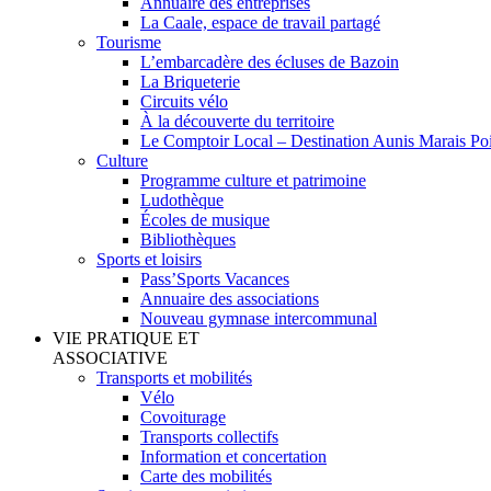
Annuaire des entreprises
La Caale, espace de travail partagé
Tourisme
L’embarcadère des écluses de Bazoin
La Briqueterie
Circuits vélo
À la découverte du territoire
Le Comptoir Local – Destination Aunis Marais Poi
Culture
Programme culture et patrimoine
Ludothèque
Écoles de musique
Bibliothèques
Sports et loisirs
Pass’Sports Vacances
Annuaire des associations
Nouveau gymnase intercommunal
VIE PRATIQUE ET
ASSOCIATIVE
Transports et mobilités
Vélo
Covoiturage
Transports collectifs
Information et concertation
Carte des mobilités