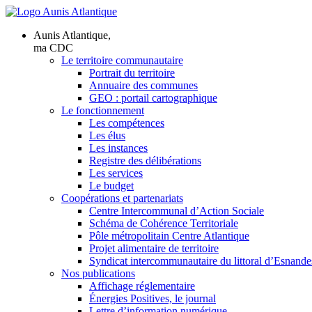
Aunis Atlantique,
ma CDC
Le territoire communautaire
Portrait du territoire
Annuaire des communes
GEO : portail cartographique
Le fonctionnement
Les compétences
Les élus
Les instances
Registre des délibérations
Les services
Le budget
Coopérations et partenariats
Centre Intercommunal d’Action Sociale
Schéma de Cohérence Territoriale
Pôle métropolitain Centre Atlantique
Projet alimentaire de territoire
Syndicat intercommunautaire du littoral d’Esnande
Nos publications
Affichage réglementaire
Énergies Positives, le journal
Lettre d’information numérique