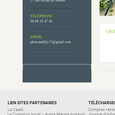
27 rue Alfred de Musset
TÉLÉPHONE
06 68 35 47 40
OBJ
EMAIL
photoandilly17@gmail.com
LIEN SITES PARTENAIRES
TÉLÉCHARGE
La Caale
Comptes rend
Le Comptoir local – Aunis Marais poitevin
Journal d’inf