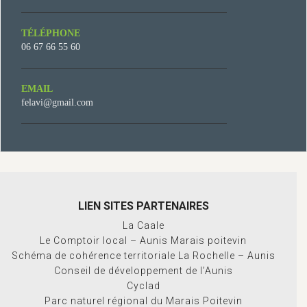
TÉLÉPHONE
06 67 66 55 60
EMAIL
felavi@gmail.com
LIEN SITES PARTENAIRES
La Caale
Le Comptoir local – Aunis Marais poitevin
Schéma de cohérence territoriale La Rochelle – Aunis
Conseil de développement de l’Aunis
Cyclad
Parc naturel régional du Marais Poitevin