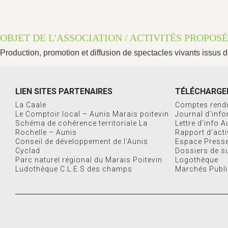
OBJET DE L'ASSOCIATION / ACTIVITÉS PROPOS
Production, promotion et diffusion de spectacles vivants issus 
LIEN SITES PARTENAIRES
TÉLÉCHARGE
La Caale
Comptes rend
Le Comptoir local – Aunis Marais poitevin
Journal d’inf
Schéma de cohérence territoriale La
Lettre d’info 
Rochelle – Aunis
Rapport d’acti
Conseil de développement de l’Aunis
Espace Press
Cyclad
Dossiers de s
Parc naturel régional du Marais Poitevin
Logothèque
Ludothèque C.L.E.S des champs
Marchés Publ