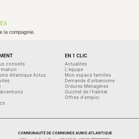
ÉES
de la compagnie.
MENT
EN 1 CLIC
us conseils
Actualites
ormation
L’équipe
Aunis Atlantique Actus
Mon espace familles
vités
Demande d’urbanisme
e
Ordures Ménagères
ubventions
Guichet de l’habitat
Offres d’emploi
ics
COMMUNAUTÉ DE COMMUNES AUNIS ATLANTIQUE