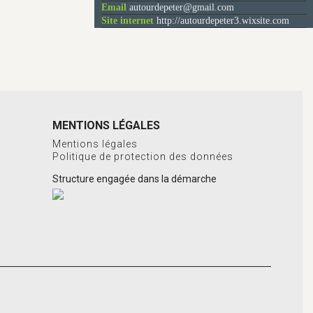
OFFRES D’EMPLOI
Email
autourdepeter@gmail.com
Site internet
http://autourdepeter3.wixsite.com
MENTIONS LÉGALES
Mentions légales
Politique de protection des données
Structure engagée dans la démarche