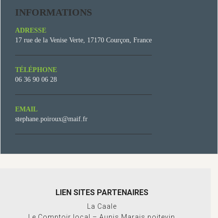
INFORMATIONS
ADRESSE
17 rue de la Venise Verte, 17170 Courçon, France
TÉLÉPHONE
06 36 90 06 28
EMAIL
stephane.poiroux@maif.fr
LIEN SITES PARTENAIRES
La Caale
Le Comptoir local – Aunis Marais poitevin