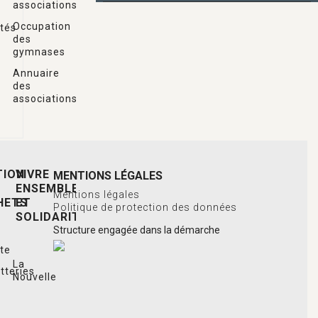
associations
OFFRES D’EMPLOI
Occupation
ités
des
gymnases
Annuaire
des
associations
TION
VIVRE
MENTIONS LÉGALES
ENSEMBLE
Mentions légales
HETS
ET
Politique de protection des données
SOLIDARITÉ
Structure engagée dans la démarche
cte
La
tteries
Nouvelle
Laiterie
eries
L’heure