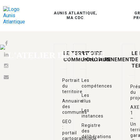
AUNIS ATLANTIQUE,
G
MA CDC
PR
L'ATELIER DE SOPHIE
LE TERRITOIRE
LE
LE
COMMUNAUTAIRE
FONCTIONNEMENT
DE
TE
Portrait
Les
du
compétences
Prés
territoire
du
Les
proj
Annuaire
élus
des
AXE
Les
communes
1
instances
–
GEO
Un
Registre
:
terr
des
portail
gar
délibérations
cartographique