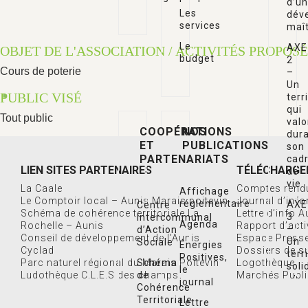
d’un
Les
dév
services
maît
Le
AXE
OBJET DE L'ASSOCIATION / ACTIVITÉS PROPOS
budget
2
Cours de poterie
–
Un
PUBLIC VISÉ
terr
qui
Tout public
valo
COOPÉRATIONS
NOS
dur
ET
PUBLICATIONS
son
PARTENARIATS
cad
LIEN SITES PARTENAIRES
TÉLÉCHARGE
de
vie
La Caale
Comptes rend
Affichage
Le Comptoir local – Aunis Marais poitevin
Journal d’inf
réglementaire
AXE
Centre
Schéma de cohérence territoriale La
Lettre d’info 
3
Intercommunal
Agenda
Rochelle – Aunis
Rapport d’acti
–
d’Action
Conseil de développement de l’Aunis
Espace Press
Un
Sociale
Énergies
Cyclad
Dossiers de s
terr
Positives,
Parc naturel régional du Marais Poitevin
Schéma
Logothèque
soli
le
Ludothèque C.L.E.S des champs
de
Marchés Publ
et
journal
Cohérence
créa
Territoriale
Lettre
de