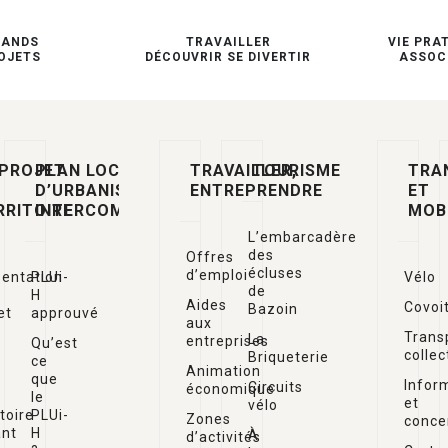
RANDS
TRAVAILLER
VIE PRA
OJETS
DÉCOUVRIR SE DIVERTIR
ASSOC
 PROJET
PLAN LOCAL
TRAVAILLER,
TOURISME
TRA
D’URBANISME
ENTREPRENDRE
ET
RRITOIRE
INTERCOMMUNAL
MOB
L’embarcadère
des
Offres
écluses
d’emploi
entation
PLUi-
Vélo
de
H
Aides
Covoi
Bazoin
et
approuvé
aux
Trans
La
entreprises
Qu’est
collec
Briqueterie
ce
Animation
que
Infor
Circuits
économique
le
et
vélo
itoire
PLUi-
Zones
conce
ant
H
À
d’activités