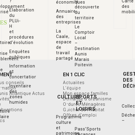
?
Carte
la
économiques
eloppement
des
découverte
Élaboration
Annuaire
risé
mobil
du
du
des
territoire
PLUi-
ÉES
entreprises
H
Le
La
et
Comptoir
Caale,
procédures
Local
espace
itoire
d’évolution
–
de
Destination
Enquêtes
travail
rise
Aunis
publiques
partagé
ablement
Marais
Poitevin
Information
re
et
GES
MENT
EN 1 CLIC
concertation
DES
us conseils
Actualites
DÉC
Inventaire
ormation
L’équipe
des
Aunis Atlantique Actus
Mon espace familles
CULTURE
SPORTS
zones
vités
Demande d’urbanisme
humides
ET
e
Ordures Ménagères
Colle
LOISIRS
ubventions
Guichet de l’habitat
itoire
Offres d’emploi
Déche
daire
Programme
ics
–
culture
végét
teur
et
Pass’Sports
patrimoine
Vacances