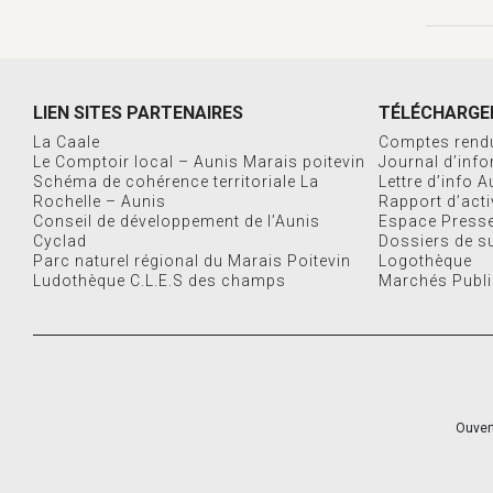
LIEN SITES PARTENAIRES
TÉLÉCHARGE
La Caale
Comptes rend
Le Comptoir local – Aunis Marais poitevin
Journal d’inf
Schéma de cohérence territoriale La
Lettre d’info 
Rochelle – Aunis
Rapport d’acti
Conseil de développement de l’Aunis
Espace Press
Cyclad
Dossiers de s
Parc naturel régional du Marais Poitevin
Logothèque
Ludothèque C.L.E.S des champs
Marchés Publ
Ouvert