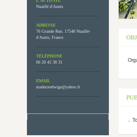
L’ACTIVITÉ
Nuaillé d'Aunis
ADRESSE
76 Grande Rue, 17540 Nuaillé-
OBJ
d'Aunis, France
TÉLÉPHONE
Orga
06 20 45 38 31
EMAIL
madeuxedwige@yahoo.fr
PUB
To