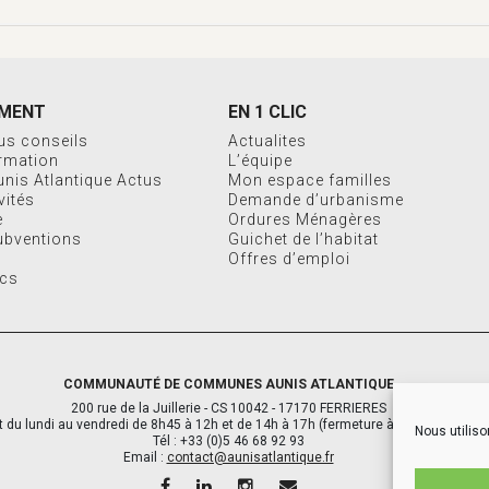
MENT
EN 1 CLIC
us conseils
Actualites
ormation
L’équipe
Aunis Atlantique Actus
Mon espace familles
vités
Demande d’urbanisme
e
Ordures Ménagères
ubventions
Guichet de l’habitat
Offres d’emploi
ics
COMMUNAUTÉ DE COMMUNES AUNIS ATLANTIQUE
200 rue de la Juillerie - CS 10042 - 17170 FERRIERES
 du lundi au vendredi de 8h45 à 12h et de 14h à 17h (fermeture à 16h le vendredi
Nous utiliso
Tél : +33 (0)5 46 68 92 93
Email :
contact@aunisatlantique.fr