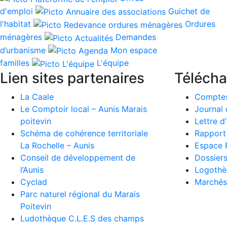
d'emploi
Guichet de
l'habitat
Ordures
ménagères
Demandes
d’urbanisme
Mon espace
familles
L'équipe
Lien sites partenaires
Téléch
La Caale
Comptes
Le Comptoir local – Aunis Marais
Journal 
poitevin
Lettre d
Schéma de cohérence territoriale
Rapport 
La Rochelle – Aunis
Espace 
Conseil de développement de
Dossiers
l’Aunis
Logothè
Cyclad
Marchés
Parc naturel régional du Marais
Poitevin
Ludothèque C.L.E.S des champs