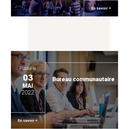
En savoir +
PETITE ENFANCE
PROJETS DE TERRITOIRE
PROTECTION DU TERRITOIRE
Publié le
03
Bureau communautaire
RÉEMPLOI
MAI
2022
RÉNOVATION ÉNERGÉTIQUE
En savoir +
SANTÉ