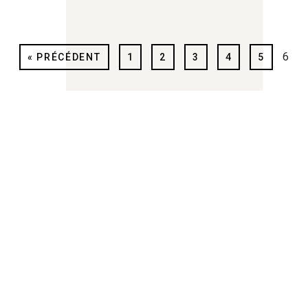
SPORTS ET LOISIRS
6
« PRÉCÉDENT
1
2
3
4
5
TOURISME
TRANSITION ÉNERGÉTIQUE ET
MOBILITÉS
TRANSPORT
TRAVAUX ET ÉQUIPEMENTS