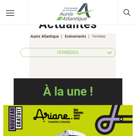
Actualités
Aunis Atlantique
|
Evénements
|
Ferrières
FERRIÈRES
TOUS LES THÈMES
À la une !
AGRICULTURE
AMÉNAGEMENT ET TRAVAUX