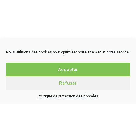
Nous utilisons des cookies pour optimiser notre site web et notre service.
Accepter
LIEN SITES PARTENAIRES
La Caale
Refuser
Le Comptoir local – Aunis Marais poitevin
Schéma de cohérence territoriale La Rochelle – Aunis
Politique de protection des données
Conseil de développement de l’Aunis
Cyclad
Parc naturel régional du Marais Poitevin
Ludothèque C.L.E.S des champs