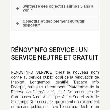
Synthèse des objectifs sur les 5 ans à
venir
MOBILITÉ
Objectifs et déploiement du futur
dispositif
PETITE ENFANCE
RÉNOV’INFO SERVICE : UN
PROJETS DE TERRITOIRE
SERVICE NEUTRE ET GRATUIT
RENOV’INFO SERVICE
, c’est le nouveau nom
PROTECTION DU TERRITOIRE
donné au service public local de la rénovation de
l’habitat. Longtemps identifié “Espace Info
Energie”, puis plus récemment “Plateforme de la
Rénovation Energétique”, les 3 Communautés de
RÉEMPLOI
Communes Aunis Atlantique, Aunis Sud et Vals de
Saintonge Communauté, qui portent conjointement
ce service public, ont travaillé sur une déclinaison