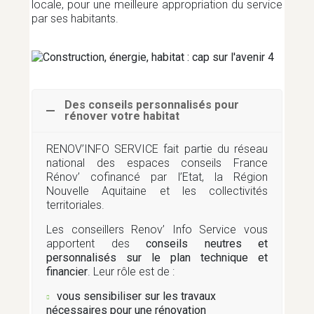
locale, pour une meilleure appropriation du service
RÉNOVATION ÉNERGÉTIQUE
par ses habitants.
SANTÉ
Des conseils personnalisés pour
SPORTS ET LOISIRS
rénover votre habitat
RENOV’INFO SERVICE fait partie du réseau
national des espaces conseils France
TOURISME
Rénov’ cofinancé par l’Etat, la Région
Nouvelle Aquitaine et les collectivités
territoriales.
TRANSITION ÉNERGÉTIQUE ET
MOBILITÉS
Les conseillers Renov’ Info Service vous
apportent des
conseils neutres et
personnalisés sur le plan technique et
financier
. Leur rôle est de :
TRANSPORT
vous sensibiliser sur les travaux
nécessaires pour une rénovation