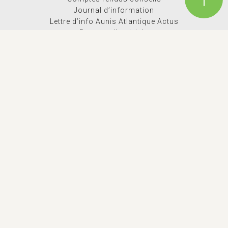
Journal d’information
Lettre d’info Aunis Atlantique Actus
Rapport d’activités
Espace Presse
Dossiers de subventions
Logothèque
Marchés Publics
EN 1 CLIC
Actualites
L’équipe
Mon espace familles
Demande d’urbanisme
Ordures Ménagères
Guichet de l’habitat
Offres d’emploi
MENTIONS LÉGALES