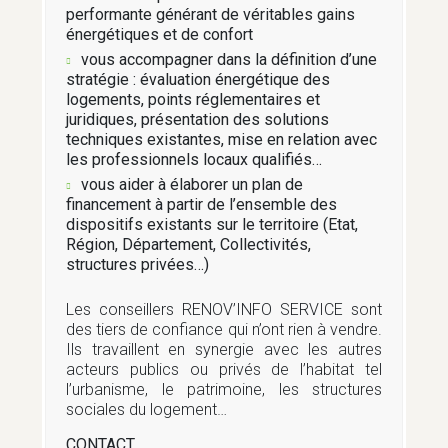
performante générant de véritables gains
TRAVAUX ET ÉQUIPEMENTS
énergétiques et de confort
vous accompagner dans la définition d’une
stratégie : évaluation énergétique des
logements, points réglementaires et
TRI ET COLLECTES DES DÉCHETS
juridiques, présentation des solutions
techniques existantes, mise en relation avec
les professionnels locaux qualifiés…
URBANISME
vous aider à élaborer un plan de
financement à partir de l’ensemble des
dispositifs existants sur le territoire (Etat,
Région, Département, Collectivités,
VIE CITOYENNE
structures privées…)
Les conseillers RENOV’INFO SERVICE sont
des tiers de confiance qui n’ont rien à vendre.
VIE SOCIALE
Ils travaillent en synergie avec les autres
acteurs publics ou privés de l’habitat tel
l’urbanisme, le patrimoine, les structures
sociales du logement…
CONTACT