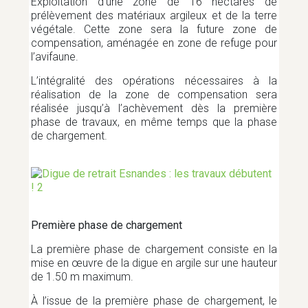
Exploitation d’une zone de 16 hectares de
TRAVAUX ET ÉQUIPEMENTS
prélèvement des matériaux argileux et de la terre
végétale. Cette zone sera la future zone de
compensation, aménagée en zone de refuge pour
TRI ET COLLECTES DES DÉCHETS
l’avifaune.
L’intégralité des opérations nécessaires à la
réalisation de la zone de compensation sera
URBANISME
réalisée jusqu’à l’achèvement dès la première
phase de travaux, en même temps que la phase
de chargement.
VIE CITOYENNE
VIE SOCIALE
Première phase de chargement
La première phase de chargement consiste en la
mise en œuvre de la digue en argile sur une hauteur
de 1.50 m maximum.
À l’issue de la première phase de chargement, le