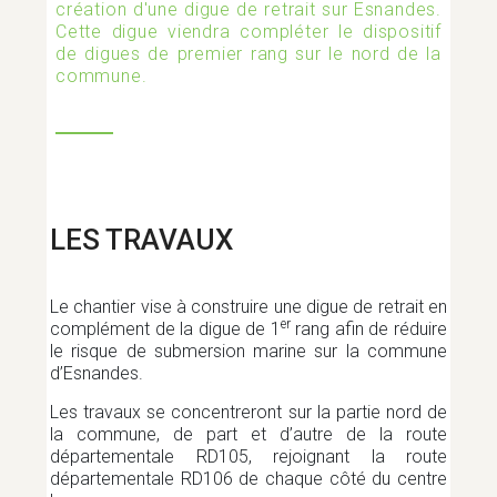
création d'une digue de retrait sur Esnandes.
Cette digue viendra compléter le dispositif
AMÉNAGEMENT ET TRAVAUX
de digues de premier rang sur le nord de la
commune.
ASSOCIATIONS
BIEN MANGER
LES TRAVAUX
CATASTROPHE NATURELLE
Le chantier vise à construire une digue de retrait en
er
complément de la digue de 1
rang afin de réduire
le risque de submersion marine sur la commune
d’Esnandes.
COVID-19
Les travaux se concentreront sur la partie nord de
la commune, de part et d’autre de la route
départementale RD105, rejoignant la route
CULTURE ET ÉVÉNEMENTS
départementale RD106 de chaque côté du centre