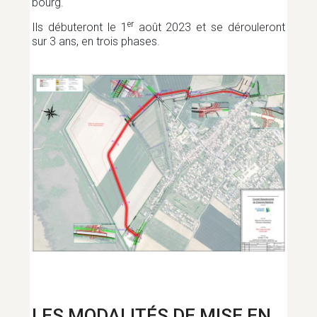
bourg.
er
Ils débuteront le 1
août 2023 et se dérouleront
DÉVELOPPEMENT ÉCONOMIQUE
sur 3 ans, en trois phases.
EAU ET ASSAINISSEMENT
EMPLOI
ENFANCE
HABITAT
JEUNESSE
LES MODALITÉS DE MISE EN