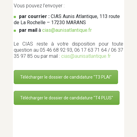
RÉNOVATION ÉNERGÉTIQUE
Vous pouvez l’envoyer :
par courrier :
CIAS Aunis Atlantique, 113 route
de La Rochelle – 17230 MARANS
SANTÉ
par mail
à
cias@aunisatlantique.fr
Le CIAS reste à votre disposition pour toute
SPORTS ET LOISIRS
question au 05 46 68 92 93, 06 17 63 71 64 / 06 37
35 97 85 ou par mail :
cias@aunisatlantique.fr
TOURISME
Télécharger le dossier de candidature "T3 PLAI"
TRANSITION ÉNERGÉTIQUE ET
Télécharger le dossier de candidature "T4 PLUS"
MOBILITÉS
TRANSPORT