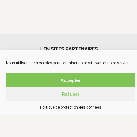
LIEN SITES PARTENAIRES
La Caale
Nous utilisons des cookies pour optimiser notre site web et notre service.
Le Comptoir local – Aunis Marais poitevin
Schéma de cohérence territoriale La Rochelle – Aunis
Conseil de développement de l’Aunis
Accepter
Cyclad
Parc naturel régional du Marais Poitevin
Refuser
Ludothèque C.L.E.S des champs
Politique de protection des données
TÉLÉCHARGEMENT
Comptes rendus conseils
Journal d’information