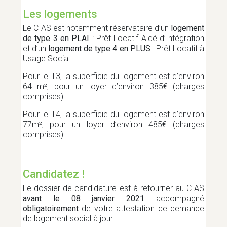
Les logements
Le CIAS est notamment réservataire d’un
logement
MOBILITÉ
de type 3 en PLAI
: Prêt Locatif Aidé d’Intégration
et d’un
logement de type 4 en PLUS
: Prêt Locatif à
Usage Social.
Pour le T3, la superficie du logement est d’environ
PETITE ENFANCE
64 m², pour un loyer d’environ 385€ (charges
comprises).
Pour le T4, la superficie du logement est d’environ
PROJETS DE TERRITOIRE
77m², pour un loyer d’environ 485€ (charges
comprises).
PROTECTION DU TERRITOIRE
Candidatez !
Le dossier de candidature est à retourner au CIAS
RÉEMPLOI
avant le 08 janvier 2021
accompagné
obligatoirement
de votre attestation de demande
de logement social à jour.