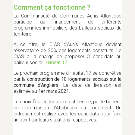
Comment ça fonctionne ?
La Communauté de Communes Aunis Atlantique
DÉVELOPPEMENT ÉCONOMIQUE
participe au financement de différents
programmes immobiliers des bailleurs sociaux du
territoire.
EAU ET ASSAINISSEMENT
A ce titre, le CIAS d’Aunis Atlantique devient
réservataire de 20% des logements construits. Le
CIAS a la charge de proposer 3 candidats au
bailleur social :
Habitat 17
.
EMPLOI
Le prochain programme d’Habitat 17 se concrétise
par la
construction de 10 logements sociaux sur la
commune d’Angliers
. La date de livraison est
ENFANCE
estimée au
1er mars 2021
.
Le choix final du locataire est décidé, par le bailleur,
en Commission d’Attribution du Logement. Un
HABITAT
entretien est réalisé avec les candidats pour faire
un point sur leurs situations respectives.
JEUNESSE