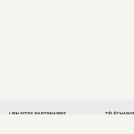
LIEN SITES PARTENAIRES
TÉLÉCHARG
La Caale
Comptes rend
Le Comptoir local – Aunis Marais poitevin
Journal d’in
Schéma de cohérence territoriale La
Lettre d’info