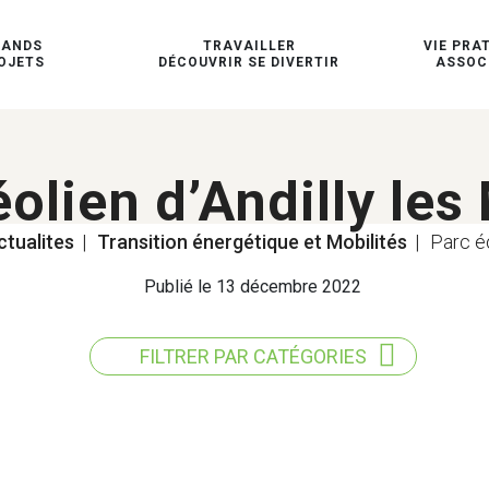
RANDS
TRAVAILLER
VIE PRA
OJETS
DÉCOUVRIR SE DIVERTIR
ASSOC
éolien d’Andilly les
ctualites
|
Transition énergétique et Mobilités
|
Parc éo
Publié le 13 décembre 2022
FILTRER PAR CATÉGORIES
TOUS LES THÈMES