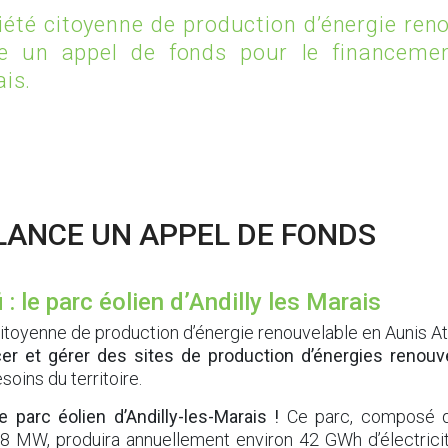
AGRICULTURE
été citoyenne de production d’énergie ren
nce un appel de fonds pour le financeme
ais.
AMÉNAGEMENT ET TRAVAUX
ASSOCIATIONS
LANCE UN APPEL DE FONDS
BIEN MANGER
 : le parc éolien d’Andilly les Marais
CATASTROPHE NATURELLE
citoyenne de production d’énergie renouvelable en Aunis At
cer et gérer des sites de production d’énergies renouv
oins du territoire.
COVID-19
 parc éolien d’Andilly-les-Marais !
Ce parc, composé de
8 MW, produira annuellement environ 42 GWh d’électricité,