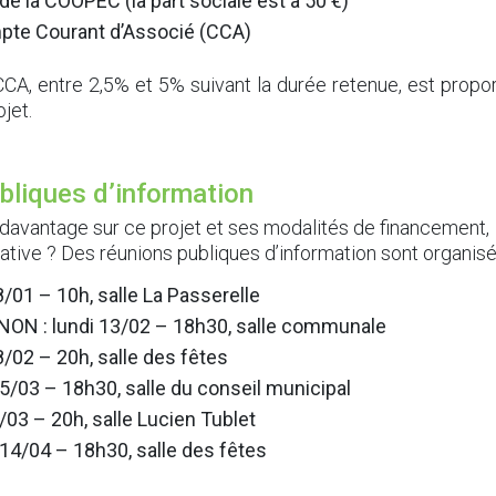
de la COOPEC (la part sociale est à 50 €)
pte Courant d’Associé (CCA)
JEUNESSE
CA, entre 2,5% et 5% suivant la durée retenue, est propo
ojet.
MOBILITÉ
bliques d’information
PETITE ENFANCE
 davantage sur ce projet et ses modalités de financement,
rative ? Des réunions publiques d’information sont organis
PROJETS DE TERRITOIRE
/01 – 10h, salle La Passerelle
N : lundi 13/02 – 18h30, salle communale
/02 – 20h, salle des fêtes
PROTECTION DU TERRITOIRE
/03 – 18h30, salle du conseil municipal
/03 – 20h, salle Lucien Tublet
14/04 – 18h30, salle des fêtes
RÉEMPLOI