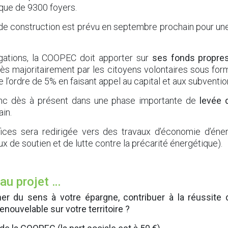
que de 9300 foyers.
CULTURE ET ÉVÉNEMENTS
de construction est prévu en septembre prochain pour u
DÉVELOPPEMENT ÉCONOMIQUE
igations, la COOPEC doit apporter sur
ses fonds propres 
rès majoritairement par les citoyens volontaires sous f
de l’ordre de 5% en faisant appel au capital et aux subventio
EAU ET ASSAINISSEMENT
c dès à présent dans une phase importante de
levée
in.
EMPLOI
ices sera redirigée vers des travaux d’économie d’éner
 de soutien et de lutte contre la précarité énergétique).
ENFANCE
 au projet …
r du sens à votre épargne, contribuer à la réussite 
HABITAT
enouvelable sur votre territoire ?