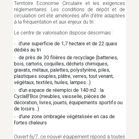
Territoire Economie Circulaire et les exigences
réglementaires. Les conditions de dépôt et de
CULTURE ET ÉVÉNEMENTS
circulation ont été améliorées afin d’être adaptées
à la fréquentation et aux enjeux du tri.
Le centre de valorisation dispose désormais :
DÉVELOPPEMENT ÉCONOMIQUE
d’une superficie de 1,7 hectare et de 22 quais
dédiés au tri
EAU ET ASSAINISSEMENT
de près de 30 filières de recyclage (batteries,
bois, cartons, coquilles, déchets chimiques,
gravats, métaux, palettes, polystyrène, piles,
plastiques souples, plâtre, verres, tout venant,
EMPLOI
végétaux, textiles, huiles, lampes…)
d’un espace de réemploi de 140 m2 : la
CyclaB’Box (meubles, vaisselle, pièces de
décoration, livres, jouets, équipements sportifs ou
ENFANCE
de loisirs…)
d’une zone ombragée végétalisée en cas de
fortes chaleurs
HABITAT
Ouvert 6j/7, ce nouvel équipement répond à toutes