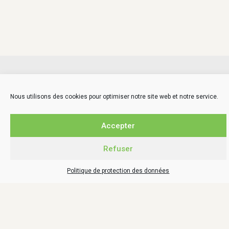
LIEN SITES PARTENAIRES
La Caale
Nous utilisons des cookies pour optimiser notre site web et notre service.
Le Comptoir local – Aunis Marais poitevin
Schéma de cohérence territoriale La Rochelle – Aunis
Accepter
Conseil de développement de l’Aunis
Cyclad
Refuser
Parc naturel régional du Marais Poitevin
Ludothèque C.L.E.S des champs
Politique de protection des données
TÉLÉCHARGEMENT
Comptes rendus conseils
Journal d’information