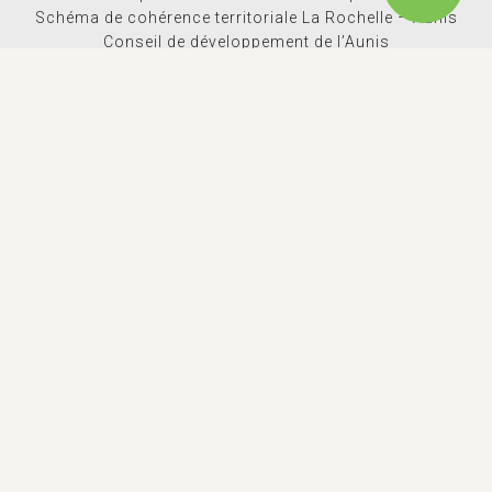
Schéma de cohérence territoriale La Rochelle – Aunis
Conseil de développement de l’Aunis
Cyclad
Parc naturel régional du Marais Poitevin
Ludothèque C.L.E.S des champs
TÉLÉCHARGEMENT
Comptes rendus conseils
Journal d’information
Lettre d’info Aunis Atlantique Actus
Rapport d’activités
Espace Presse
Dossiers de subventions
Logothèque
Marchés Publics
EN 1 CLIC
Actualites