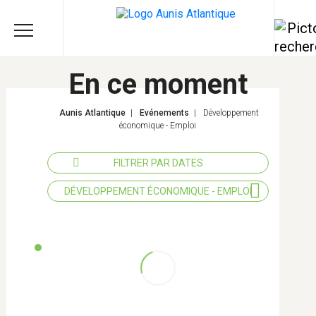
En ce moment
Aunis Atlantique
|
Evénements
|
Développement
économique - Emploi
FILTRER PAR DATES
DÉVELOPPEMENT ÉCONOMIQUE - EMPLOI
Tous les thèmes
Actions éducatives
Agriculture
Enfance - Jeunesse