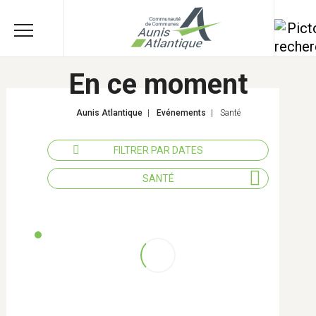
En ce moment
Aunis Atlantique
|
Evénements
|
Santé
FILTRER PAR DATES
SANTÉ
Tous les thèmes
Actions éducatives
Agriculture
Développement économique -
Emploi