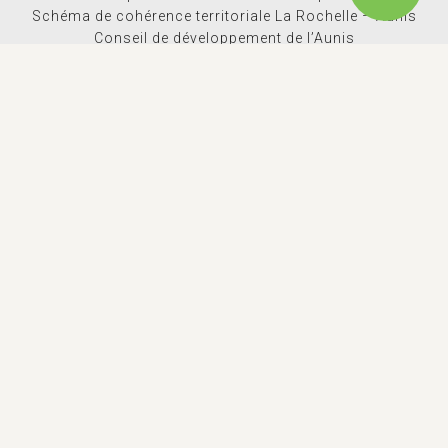
Schéma de cohérence territoriale La Rochelle – Aunis
Conseil de développement de l’Aunis
Cyclad
Parc naturel régional du Marais Poitevin
Ludothèque C.L.E.S des champs
TÉLÉCHARGEMENT
Comptes rendus conseils
Journal d’information
Lettre d’info Aunis Atlantique Actus
Rapport d’activités
Espace Presse
Dossiers de subventions
Logothèque
Marchés Publics
EN 1 CLIC
Actualites