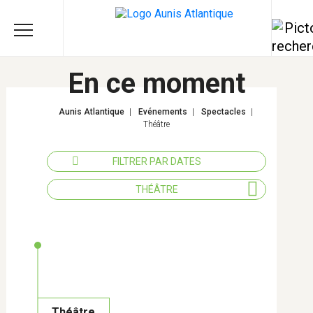
En ce moment
Aunis Atlantique
|
Evénements
|
Spectacles
|
Théâtre
FILTRER PAR DATES
THÉÂTRE
Tous les thèmes
Actions éducatives
Agriculture
Développement économique -
Théâtre