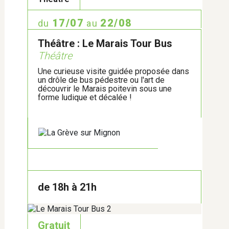
Emploi
Enfance - Jeunesse
17/07
22/08
du
au
Marchés et circuits courts
Théâtre : Le Marais Tour Bus
Théâtre
Nature - Environnement
Une curieuse visite guidée proposée dans
un drôle de bus pédestre ou l'art de
Patrimoine
découvrir le Marais poitevin sous une
forme ludique et décalée !
Petite Enfance
Projet participatif
Réemploi
Réunions publiques
Santé
de 18h à 21h
Santé et bien-être
Gratuit
Spectacles