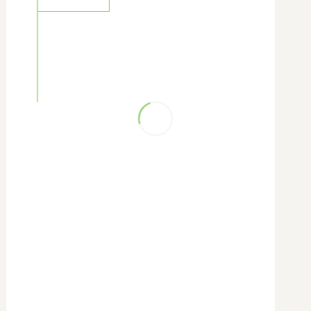
Spectacles - Concerts
Sports - Loisirs
Théâtre d'ombre
Transition énergétique - Mobilités
Urbanisme
Vie sociale