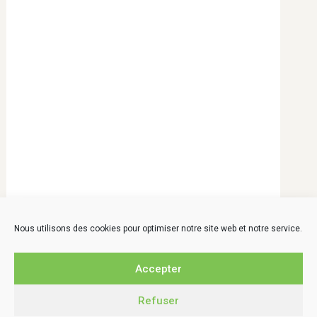
Nous utilisons des cookies pour optimiser notre site web et notre service.
Accepter
LIEN SITES PARTENAIRES
La Caale
Refuser
Le Comptoir local – Aunis Marais poitevin