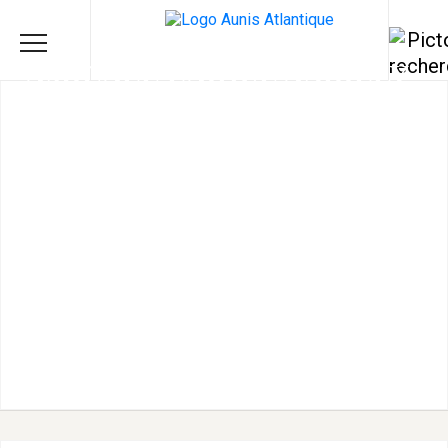
AMICALE LAÏQUE ANDILLY –
T'AS D'BEAUX JEUX