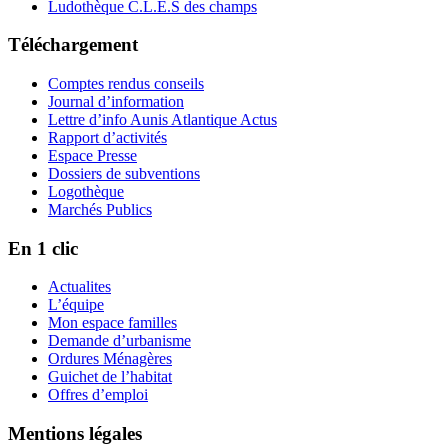
Ludothèque C.L.E.S des champs
Téléchargement
Comptes rendus conseils
Journal d’information
Lettre d’info Aunis Atlantique Actus
Rapport d’activités
Espace Presse
Dossiers de subventions
Logothèque
Marchés Publics
En 1 clic
Actualites
L’équipe
Mon espace familles
Demande d’urbanisme
Ordures Ménagères
Guichet de l’habitat
Offres d’emploi
Mentions légales