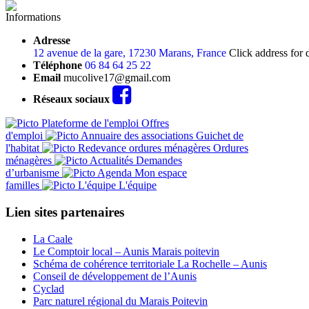
Informations
Adresse
12 avenue de la gare, 17230 Marans, France
Click address for 
Téléphone
06 84 64 25 22
Email
mucolive17@gmail.com
Réseaux sociaux
Offres
d'emploi
Guichet de
l'habitat
Ordures
ménagères
Demandes
d’urbanisme
Mon espace
familles
L'équipe
Lien sites partenaires
La Caale
Le Comptoir local – Aunis Marais poitevin
Schéma de cohérence territoriale La Rochelle – Aunis
Conseil de développement de l’Aunis
Cyclad
Parc naturel régional du Marais Poitevin