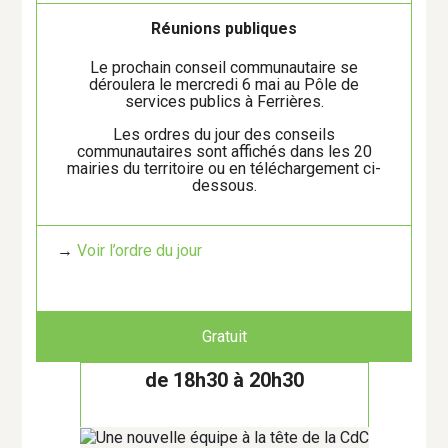
Développement économique -
Emploi
Réunions publiques
Le prochain conseil communautaire se
Enfance - Jeunesse
déroulera le mercredi 6 mai au Pôle de
services publics à Ferrières.
Marchés et circuits courts
Les ordres du jour des conseils
communautaires sont affichés dans les 20
mairies du territoire ou en téléchargement ci-
Nature - Environnement
dessous.
Patrimoine
→
Voir l’ordre du jour
Petite Enfance
Projet participatif
Gratuit
Réemploi
de 18h30 à 20h30
Réunions publiques