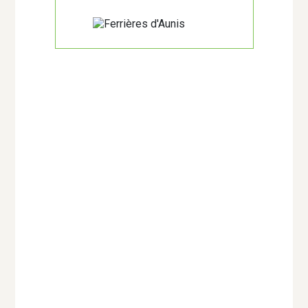
Santé
Santé et bien-être
Spectacles
Spectacles - Concerts
Sports - Loisirs
Théâtre
Théâtre d'ombre
Transition énergétique -
Mobilités
Urbanisme