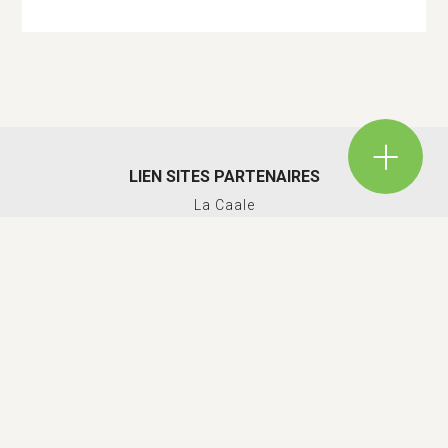
LIEN SITES PARTENAIRES
La Caale
Le Comptoir local – Aunis Marais poitevin
Schéma de cohérence territoriale La Rochelle – Aunis
Conseil de développement de l’Aunis
Cyclad
Parc naturel régional du Marais Poitevin
Ludothèque C.L.E.S des champs