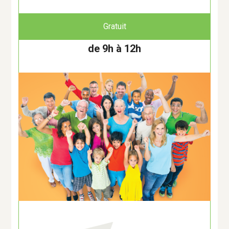
Santé
Gratuit
Santé et bien-être
de 9h à 12h
Spectacles
Spectacles - Concerts
Sports - Loisirs
Théâtre
Théâtre d'ombre
Transition énergétique -
Mobilités
Urbanisme