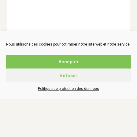
Nous utilisons des cookies pour optimiser notre site web et notre service.
Accepter
Refuser
LIEN SITES PARTENAIRES
Politique de protection des données
La Caale
Le Comptoir local – Aunis Marais poitevin
Schéma de cohérence territoriale La Rochelle – Aunis
Conseil de développement de l’Aunis
Cyclad