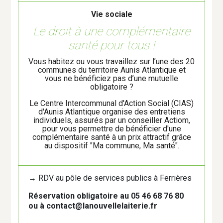
Développement économique -
Emploi
Vie sociale
Le droit à une complémentaire
Enfance - Jeunesse
santé pour tous !
Marchés et circuits courts
Vous habitez ou vous travaillez sur l’une des 20
communes du territoire Aunis Atlantique et
vous ne bénéficiez pas d’une mutuelle
Nature - Environnement
obligatoire ?
Le Centre Intercommunal d'Action Social (CIAS)
Patrimoine
d'Aunis Atlantique organise des entretiens
individuels, assurés par un conseiller Actiom,
pour vous permettre de bénéficier d'une
Petite Enfance
complémentaire santé à un prix attractif grâce
au dispositif "Ma commune, Ma santé".
Projet participatif
→
RDV au pôle de services publics à Ferrières
Réemploi
Réservation obligatoire au 05 46 68 76 80
ou à contact@lanouvellelaiterie.fr
Réunions publiques