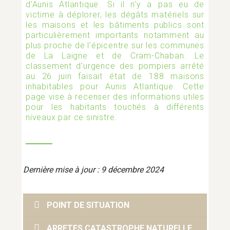
d'Aunis Atlantique. Si il n'y a pas eu de
victime à déplorer, les dégâts matériels sur
AMÉNAGEMENT ET TRAVAUX
les maisons et les bâtiments publics sont
particulièrement importants notamment au
plus proche de l'épicentre sur les communes
de La Laigne et de Cram-Chaban. Le
ASSOCIATIONS
classement d'urgence des pompiers arrêté
au 26 juin faisait état de 188 maisons
inhabitables pour Aunis Atlantique. Cette
BIEN MANGER
page vise à recenser des informations utiles
pour les habitants touchés à différents
niveaux par ce sinistre.
CATASTROPHE NATURELLE
Dernière mise à jour : 9 décembre 2024
COVID-19
POINT DE SITUATION
CULTURE ET ÉVÉNEMENTS
ARRETES CATASTROPHE NATURELLE