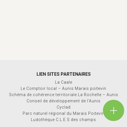
TRAVAUX ET ÉQUIPEMENTS
TRI ET COLLECTES DES DÉCHETS
URBANISME
VIE CITOYENNE
LIEN SITES PARTENAIRES
La Caale
VIE SOCIALE
Le Comptoir local – Aunis Marais poitevin
Schéma de cohérence territoriale La Rochelle – Aunis
Conseil de développement de l’Aunis
Cyclad
Parc naturel régional du Marais Poitevin
Ludothèque C.L.E.S des champs